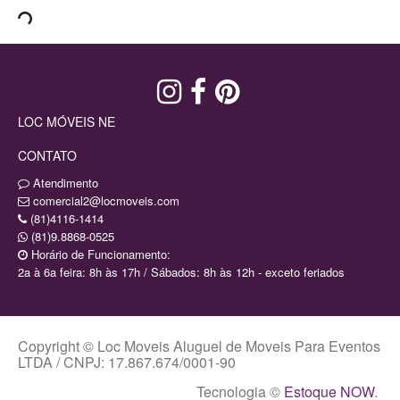
LOC MÓVEIS NE
CONTATO
Atendimento
comercial2@locmoveis.com
(81)4116-1414
(81)9.8868-0525
Horário de Funcionamento:
2a à 6a feira: 8h às 17h / Sábados: 8h às 12h - exceto feriados
Copyright © Loc Moveis Aluguel de Moveis Para Eventos
LTDA / CNPJ: 17.867.674/0001-90
Tecnologia ©
Estoque NOW
.