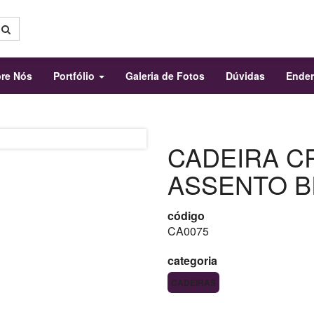
re Nós
Portfólio
Galeria de Fotos
Dúvidas
Ende
CADEIRA CR
ASSENTO 
código
CA0075
categoria
CADEIRAS