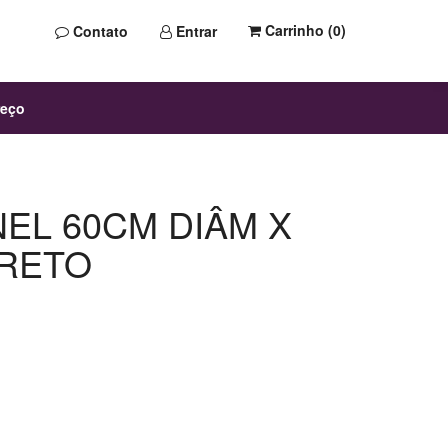
Carrinho (
0
)
Contato
Entrar
reço
EL 60CM DIÂM X
PRETO