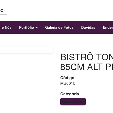
re Nós
Portfólio
Galeria de Fotos
Dúvidas
Ende
BISTRÔ TON
85CM ALT 
Código
MB0015
Categoria
MESAS BISTRÔ