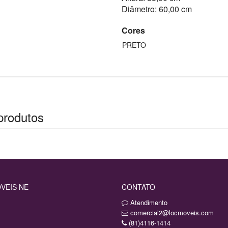
Diâmetro: 60,00 cm
Cores
PRETO
produtos
VEIS NE
CONTATO
Atendimento
comercial2@locmoveis.com
(81)4116-1414