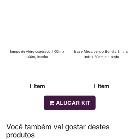
Tampo de vidro quadrado 1.00m x
Base Mesa centro Bolívia 1mtr x
1.00m, incolor
1mtr x 30cm alt, prata
1 item
1 item
ALUGAR KIT
Você também vai gostar destes
produtos