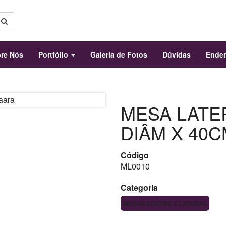
re Nós
Portfólio
Galeria de Fotos
Dúvidas
Ende
MESA LATE
DIÂM X 40C
Código
ML0010
Categoria
MESAS CENTRO E LATERAL