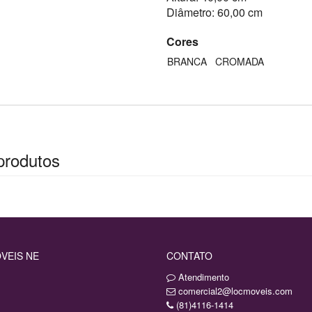
Diâmetro: 60,00 cm
Cores
BRANCA
CROMADA
produtos
VEIS NE
CONTATO
Atendimento
comercial2@locmoveis.com
(81)4116-1414