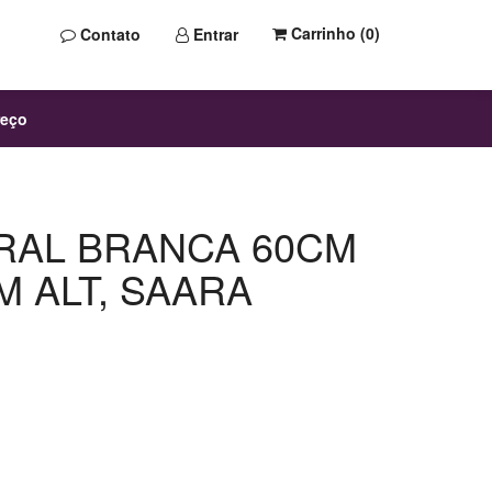
Carrinho (
0
)
Contato
Entrar
reço
RAL BRANCA 60CM
M ALT, SAARA