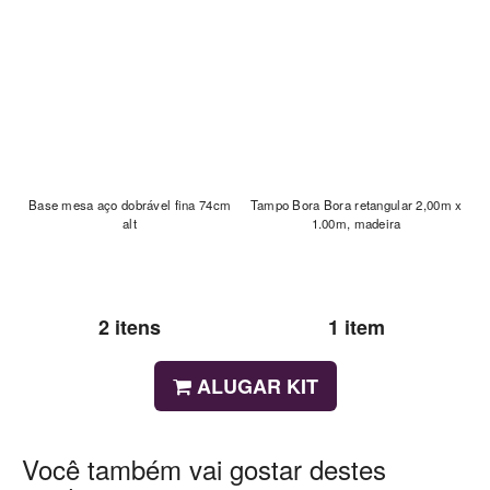
Base mesa aço dobrável fina 74cm
Tampo Bora Bora retangular 2,00m x
alt
1.00m, madeira
2 itens
1 item
ALUGAR KIT
Você também vai gostar destes