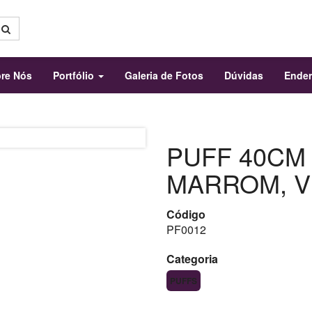
re Nós
Portfólio
Galeria de Fotos
Dúvidas
Ende
PUFF 40CM 
MARROM, 
Código
PF0012
Categoria
PUFFS