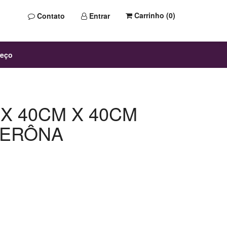
Carrinho (
0
)
Contato
Entrar
reço
X 40CM X 40CM
VERÔNA