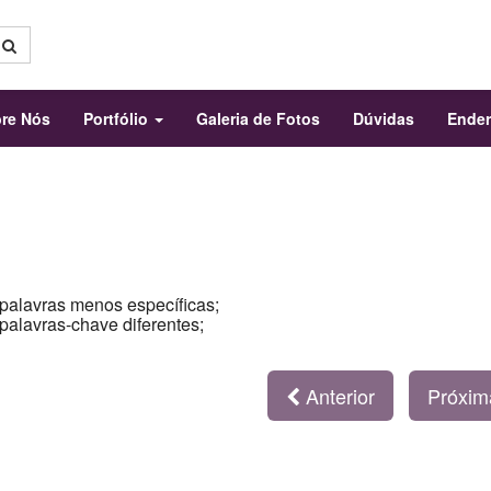
re Nós
Portfólio
Galeria de Fotos
Dúvidas
Ende
 palavras menos específicas;
 palavras-chave diferentes;
Anterior
Próxi