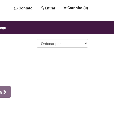
Carrinho (
0
)
Contato
Entrar
reço
ma