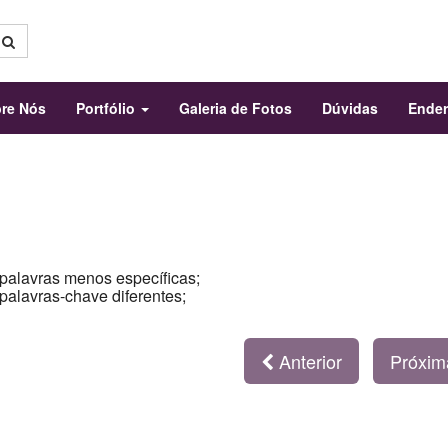
re Nós
Portfólio
Galeria de Fotos
Dúvidas
Ende
 palavras menos específicas;
 palavras-chave diferentes;
Anterior
Próxi