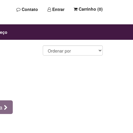
Carrinho (
0
)
Contato
Entrar
reço
ma